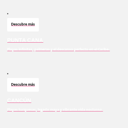
Descubre más
PUNTA CANA
Playas infinitas, palmeras y el descanso perfecto en el Caribe.
Descubre más
CANCÚN
Playas turquesas, legado maya y vibrante vida nocturna.