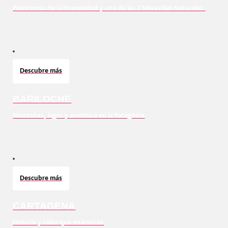
Patrimonio de la Humanidad y una de las 7 Maravillas Naturales.
Descubre más
BARILOCHE
Montañas, lagos y aventura en la Patagonia
Descubre más
CARTAGENA
Historia y color que enamoran