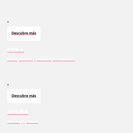
Descubre más
CUBA
Sabor, música y paraísos por descubrir
Descubre más
ARUBA
One happy island