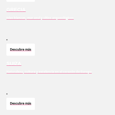
GRECIA
Islas blancas, mar azul y sitios arqueológicos
Descubre más
SUIZA
Naturaleza, cultura y excelencia en el corazón de Europa
Descubre más