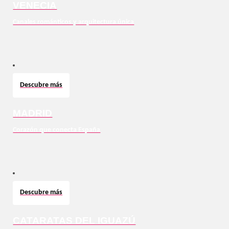
VENECIA
Canales románticos y arquitectura única
Descubre más
MADRID
Corazón que conecta España
Descubre más
CATARATAS DEL IGUAZÚ