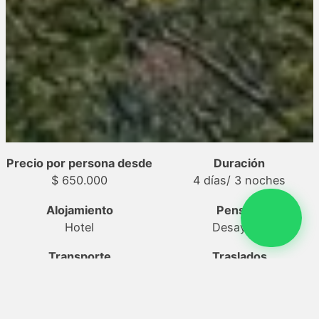
Precio por persona desde
Duración
$ 650.000
4 días
/ 3 noches
Alojamiento
Pensión
Hotel
Desayuno
Transporte
Traslados
Avión
Incluido
Actividades
Seguro